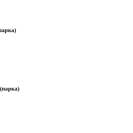
парка)
(парка)