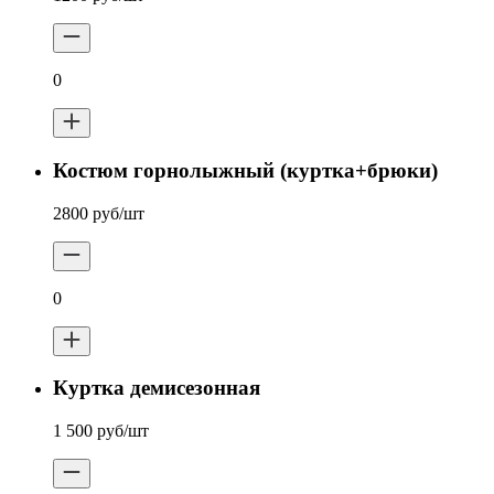
0
Костюм горнолыжный (куртка+брюки)
2800 руб/шт
0
Куртка демисезонная
1 500 руб/шт